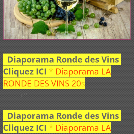
Diaporama Ronde des Vins
Cliquez ICI
*
Diaporama LA
RONDE DES VINS 20
s
µ**
Diaporama Ronde des Vins
Cliquez ICI
*
Diaporama LA