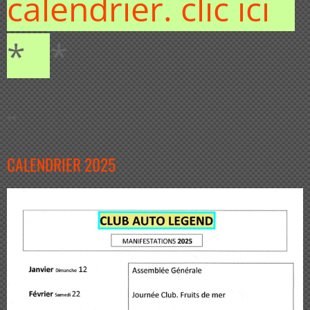
calendrier. clic ici
*
*
**
CALENDRIER 2025