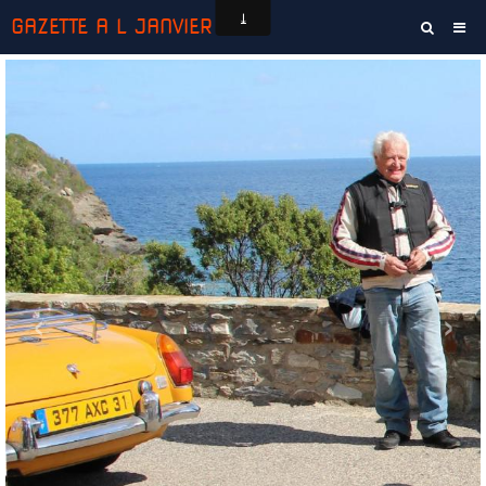
GAZETTE A L JANVIER
Accueil
‹
›