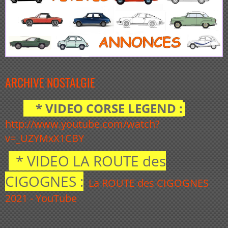
ARCHIVE NOSTALGIE
* VIDEO CORSE LEGEND :
http://www.youtube.com/watch?
v=_UZYMxX1CBY
* VIDEO LA ROUTE des
CIGOGNES :
La ROUTE des CIGOGNES
2021 - YouTube