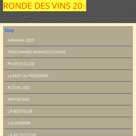
RONDE DES VINS 20
s
µ**
Menu
Adhésion 2025
PROCHAINES MANIFESTATIONS
PHOTOS CLUB
Le MOT du PRESIDENT
ACTUALITES
REPORTAGE
LA BOUTIQUE
CALENDRIER
LA VIE DU CLUB